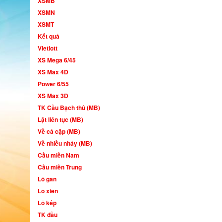
XSMB
XSMN
XSMT
Kết quả
Vietlott
XS Mega 6/45
XS Max 4D
Power 6/55
XS Max 3D
TK Cầu Bạch thủ (MB)
Lật liên tục (MB)
Về cả cặp (MB)
Về nhiều nháy (MB)
Cầu miền Nam
Cầu miền Trung
Lô gan
Lô xiên
Lô kép
TK đầu