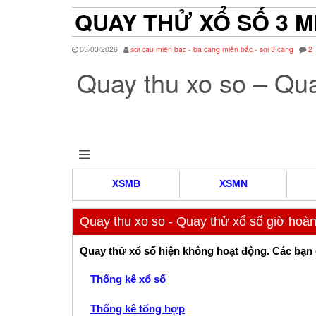
QUAY THỬ XỔ SỐ 3 M
03/03/2026
soi cau miên bac - ba càng miền bắc - soi 3 càng
2
Quay thu xo so – Qu