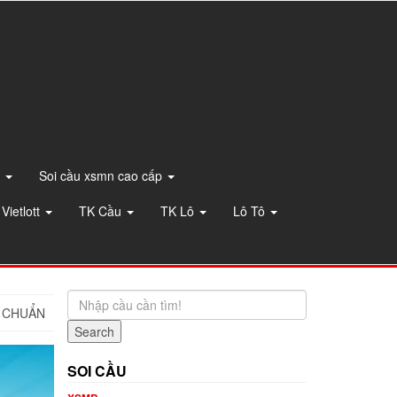
p
Soi cầu xsmn cao cấp
Vietlott
TK Cầu
TK Lô
Lô Tô
U CHUẨN
Search
SOI CẦU