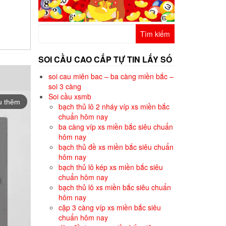
Tìm
kiếm
cho:
SOI CẦU CAO CẤP TỰ TIN LẤY SỐ
soi cau miên bac – ba càng miền bắc –
soi 3 càng
Soi cầu xsmb
bạch thủ lô 2 nháy víp xs miền bắc
chuẩn hôm nay
ba càng víp xs miền bắc siêu chuẩn
hôm nay
bạch thủ đề xs miền bắc siêu chuẩn
hôm nay
bạch thủ lô kép xs miền bắc siêu
chuẩn hôm nay
bạch thủ lô xs miền bắc siêu chuẩn
hôm nay
cặp 3 càng víp xs miền bắc siêu
chuẩn hôm nay