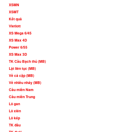
XSMN
XSMT
Kết quả
Vietlott
XS Mega 6/45
XS Max 4D
Power 6/55
XS Max 3D
TK Cầu Bạch thủ (MB)
Lật liên tục (MB)
Về cả cặp (MB)
Về nhiều nháy (MB)
Cầu miền Nam
Cầu miền Trung
Lô gan
Lô xiên
Lô kép
TK đầu