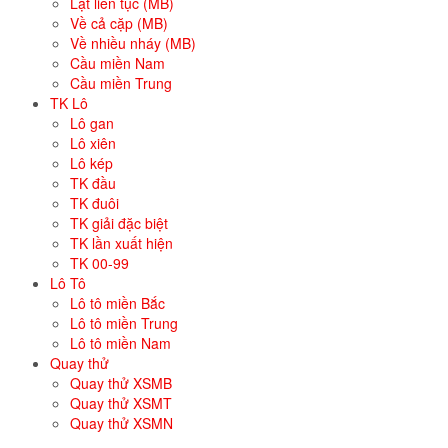
Lật liên tục (MB)
Về cả cặp (MB)
Về nhiều nháy (MB)
Cầu miền Nam
Cầu miền Trung
TK Lô
Lô gan
Lô xiên
Lô kép
TK đầu
TK đuôi
TK giải đặc biệt
TK lần xuất hiện
TK 00-99
Lô Tô
Lô tô miền Bắc
Lô tô miền Trung
Lô tô miền Nam
Quay thử
Quay thử XSMB
Quay thử XSMT
Quay thử XSMN