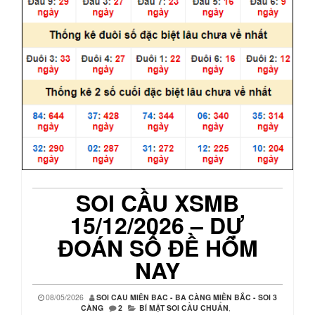
SOI CẦU XSMB
15/12/2026 – DỰ
ĐOÁN SỐ ĐỀ HÔM
NAY
08/05/2026
SOI CAU MIÊN BAC - BA CÀNG MIỀN BẮC - SOI 3
CÀNG
2
BÍ MẬT SOI CẦU CHUẨN
,