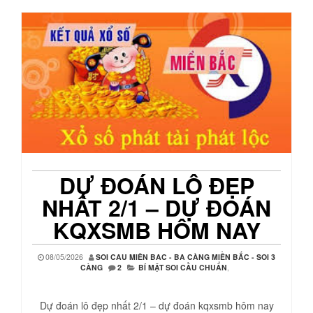
DỰ ĐOÁN LÔ ĐẸP
NHẤT 2/1 – DỰ ĐOÁN
KQXSMB HÔM NAY
08/05/2026
SOI CAU MIÊN BAC - BA CÀNG MIỀN BẮC - SOI 3
CÀNG
2
BÍ MẬT SOI CẦU CHUẨN
,
Dự đoán lô đẹp nhất 2/1 – dự đoán kqxsmb hôm nay