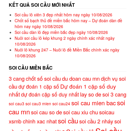
KẾT QUẢ SOI CẦU MỚI NHẤT
Soi cầu lô xiên 3 đẹp nhất hôm nay ngày 10/08/2026
Chốt số bạch thủ đề miền bắc hôm nay – Dự đoán dàn đề
hôm nay ngày 10/08/2026
Soi cầu dàn lô đẹp miền bắc đẹp ngày 10/08/2026
Nuôi soi cầu lô kép khung 2 ngày chính xác nhất ngày
10/08/2026
Nuôi lô khung 247 – Nuôi lô đề Miền Bắc chính xác ngày
10/08/2026
SOI CẦU MIỀN BẮC
3 cang
chốt số soi cầu
du doan cau mn
dịch vụ soi
Dự đoán 1 cặp số duy
cầu
dự đoán 1 cặp số
nhất
lay so de
soi 3 cang
dự đoán cặp số duy nhất
soi
soi cau mien bac
soi cau3
soi cau3 mien
soi cau24
cau mn
soi cau so de
soi cau xiu chu
soicau
soi cầu
xsmb chinh xac nhat
soi cầu 2 nháy
soi
Soi cầu