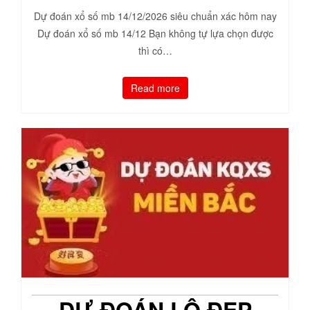
Dự đoán xổ số mb 14/12/2026 siêu chuẩn xác hôm nay
Dự đoán xổ số mb 14/12 Bạn không tự lựa chọn được
thì có…
Read more
DỰ ĐOÁN LÔ ĐẸP