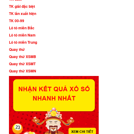
TK giải đặc biệt
TK lần xuất hiện
TK 00-99
Lô tô miền Bắc
Lô tô miền Nam
Lô tô miền Trung
Quay thử
Quay thử XSMB
Quay thử XSMT
Quay thử XSMN