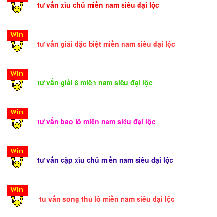
tư vấn xỉu chủ miền nam siêu đại lộc
tư vấn giải đặc biệt miền nam siêu đại lộc
tư vấn giải 8 miền nam siêu đại lộc
tư vấn bao lô miền nam siêu đại lộc
tư vấn cặp xỉu chủ miền nam siêu đại lộc
tư vấn song thủ lô miền nam siêu đại lộc