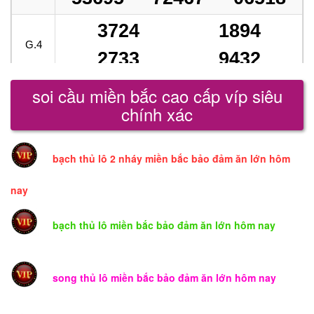
soi cầu miền bắc cao cấp víp siêu
chính xác
bạch thủ lô 2 nháy miền bắc bảo đảm ăn lớn hôm
nay
bạch thủ lô miền bắc bảo đảm ăn lớn hôm nay
song thủ lô miền bắc bảo đảm ăn lớn hôm nay