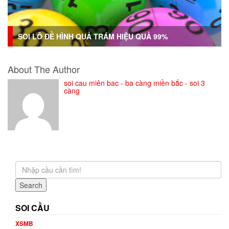
SOI LÔ ĐỀ HÌNH QUẢ TRÁM HIỆU QUẢ 99%
About The Author
soi cau miên bac - ba càng miền bắc - soi 3
càng
Search
SOI CẦU
XSMB