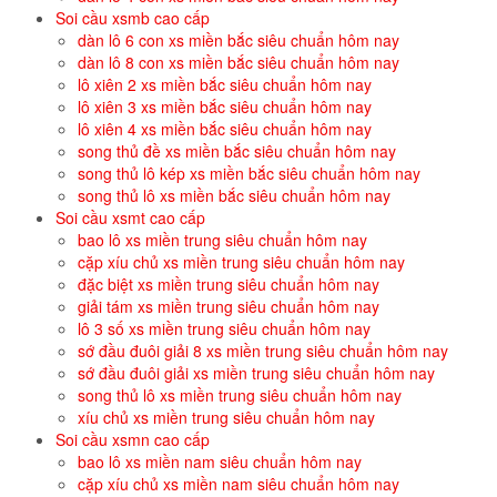
Soi cầu xsmb cao cấp
dàn lô 6 con xs miền bắc siêu chuẩn hôm nay
dàn lô 8 con xs miền bắc siêu chuẩn hôm nay
lô xiên 2 xs miền bắc siêu chuẩn hôm nay
lô xiên 3 xs miền bắc siêu chuẩn hôm nay
lô xiên 4 xs miền bắc siêu chuẩn hôm nay
song thủ đề xs miền bắc siêu chuẩn hôm nay
song thủ lô kép xs miền bắc siêu chuẩn hôm nay
song thủ lô xs miền bắc siêu chuẩn hôm nay
Soi cầu xsmt cao cấp
bao lô xs miền trung siêu chuẩn hôm nay
cặp xíu chủ xs miền trung siêu chuẩn hôm nay
đặc biệt xs miền trung siêu chuẩn hôm nay
giải tám xs miền trung siêu chuẩn hôm nay
lô 3 số xs miền trung siêu chuẩn hôm nay
sớ đầu đuôi giải 8 xs miền trung siêu chuẩn hôm nay
sớ đầu đuôi giải xs miền trung siêu chuẩn hôm nay
song thủ lô xs miền trung siêu chuẩn hôm nay
xíu chủ xs miền trung siêu chuẩn hôm nay
Soi cầu xsmn cao cấp
bao lô xs miền nam siêu chuẩn hôm nay
cặp xíu chủ xs miền nam siêu chuẩn hôm nay