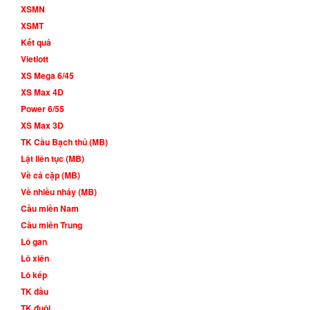
XSMN
XSMT
Kết quả
Vietlott
XS Mega 6/45
XS Max 4D
Power 6/55
XS Max 3D
TK Cầu Bạch thủ (MB)
Lật liên tục (MB)
Về cả cặp (MB)
Về nhiều nháy (MB)
Cầu miền Nam
Cầu miền Trung
Lô gan
Lô xiên
Lô kép
TK đầu
TK đuôi