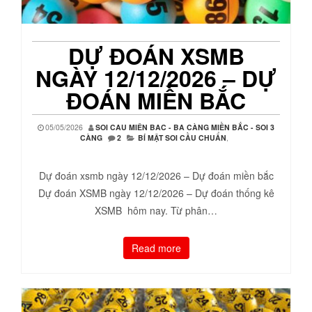
DỰ ĐOÁN XSMB
NGÀY 12/12/2026 – DỰ
ĐOÁN MIỀN BẮC
05/05/2026
SOI CAU MIÊN BAC - BA CÀNG MIỀN BẮC - SOI 3
CÀNG
2
BÍ MẬT SOI CẦU CHUẨN
,
Dự đoán xsmb ngày 12/12/2026 – Dự đoán miền bắc
Dự đoán XSMB ngày 12/12/2026 – Dự đoán thống kê
XSMB hôm nay. Từ phân…
Read more