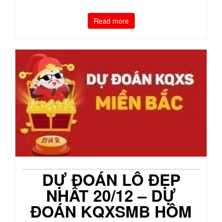
Read more
DỰ ĐOÁN LÔ ĐẸP
NHẤT 20/12 – DỰ
ĐOÁN KQXSMB HÔM