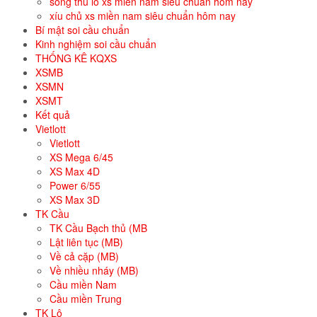
song thủ lô xs miền nam siêu chuẩn hôm nay
xíu chủ xs miền nam siêu chuẩn hôm nay
Bí mật soi cầu chuẩn
Kinh nghiệm soi cầu chuẩn
THỐNG KÊ KQXS
XSMB
XSMN
XSMT
Kết quả
Vietlott
Vietlott
XS Mega 6/45
XS Max 4D
Power 6/55
XS Max 3D
TK Cầu
TK Cầu Bạch thủ (MB
Lật liên tục (MB)
Về cả cặp (MB)
Về nhiều nháy (MB)
Cầu miền Nam
Cầu miền Trung
TK Lô