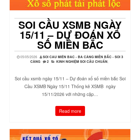
SOI CẦU XSMB NGÀY
15/11 – DỰ ĐOÁN XỔ
SỐ MIỀN BẮC
05/05/2026
SOI CAU MIÊN BAC - BA CÀNG MIỀN BẮC - SOI 3
CÀNG
2
KINH NGHIỆM SOI CẦU CHUẨN
,
Soi cầu xsmb ngày 15/11 – Dự đoán xổ số miền bắc Soi
Cầu XSMB Ngày 15/11 Thống kê XSMB ngày
15/11/2026 với những cặp…
Read more