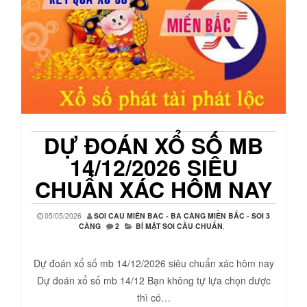
DỰ ĐOÁN XỔ SỐ MB
14/12/2026 SIÊU
CHUẨN XÁC HÔM NAY
05/05/2026
SOI CAU MIÊN BAC - BA CÀNG MIỀN BẮC - SOI 3
CÀNG
2
BÍ MẬT SOI CẦU CHUẨN
,
Dự đoán xổ số mb 14/12/2026 siêu chuẩn xác hôm nay
Dự đoán xổ số mb 14/12 Bạn không tự lựa chọn được
thì có…