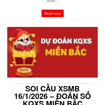
chính…
Read more
SOI CẦU XSMB
16/1/2026 – ĐOÁN SỐ
KQXS MIỀN BẮC