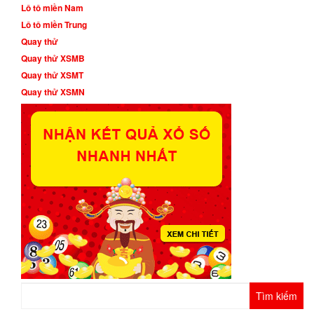
Lô tô miền Nam
Lô tô miền Trung
Quay thử
Quay thử XSMB
Quay thử XSMT
Quay thử XSMN
Tìm
kiếm