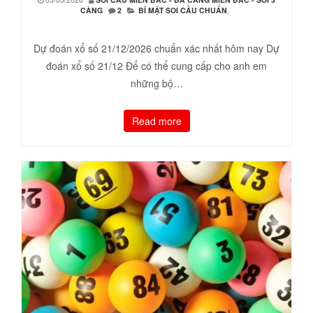
CÀNG
2
BÍ MẬT SOI CẦU CHUẨN
,
Dự đoán xổ số 21/12/2026 chuẩn xác nhất hôm nay Dự
đoán xổ số 21/12 Để có thể cung cấp cho anh em
những bộ…
Read more