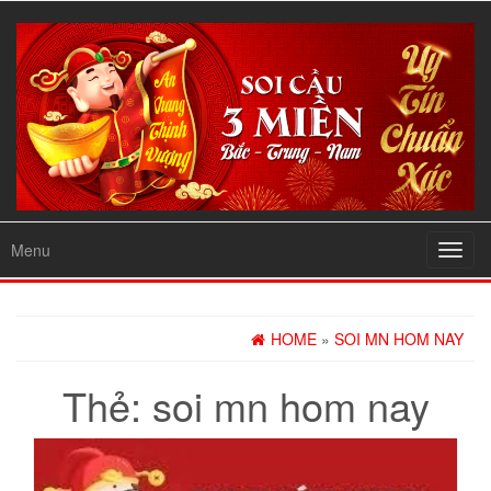
Menu
Toggl
navig
HOME
»
SOI MN HOM NAY
Thẻ:
soi mn hom nay