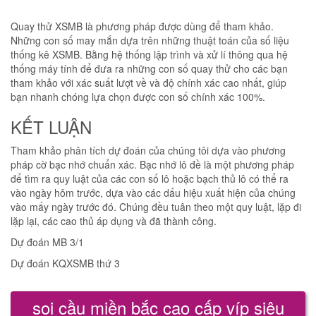
Quay thử XSMB là phương pháp được dùng để tham khảo.
Những con số may mắn dựa trên những thuật toán của số liệu
thống kê XSMB. Bằng hệ thống lập trình và xử lí thông qua hệ
thống máy tính để đưa ra những con số quay thử cho các bạn
tham khảo với xác suất lượt về và độ chính xác cao nhất, giúp
bạn nhanh chóng lựa chọn được con số chính xác 100%.
KẾT LUẬN
Tham khảo phân tích dự đoán của chúng tôi dựa vào phương
pháp cờ bạc nhớ chuẩn xác. Bạc nhớ lô đề là một phương pháp
để tìm ra quy luật của các con số lô hoặc bạch thủ lô có thể ra
vào ngày hôm trước, dựa vào các dấu hiệu xuất hiện của chúng
vào mấy ngày trước đó. Chúng đều tuân theo một quy luật, lặp đi
lặp lại, các cao thủ áp dụng và đã thành công.
Dự đoán MB 3/1
Dự đoán KQXSMB thứ 3
soi cầu miền bắc cao cấp víp siêu