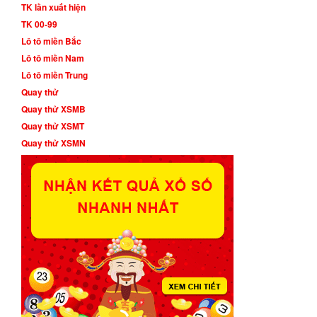
TK lần xuất hiện
TK 00-99
Lô tô miền Bắc
Lô tô miền Nam
Lô tô miền Trung
Quay thử
Quay thử XSMB
Quay thử XSMT
Quay thử XSMN