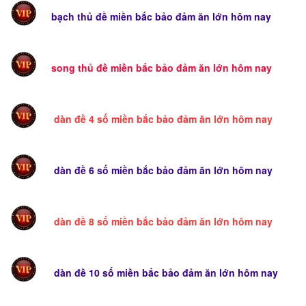
bạch thủ đề miền bắc bảo đảm ăn lớn hôm nay
song thủ đề miền bắc bảo đảm ăn lớn hôm nay
dàn đề 4 số miền bắc bảo đảm ăn lớn hôm nay
dàn đề 6 số miền bắc bảo đảm ăn lớn hôm nay
dàn đề 8 số miền bắc bảo đảm ăn lớn hôm nay
dàn đề 10 số miền bắc bảo đảm ăn lớn hôm nay