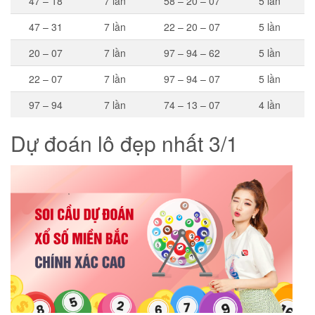
47 – 18
7 lần
58 – 20 – 07
5 lần
47 – 31
7 lần
22 – 20 – 07
5 lần
20 – 07
7 lần
97 – 94 – 62
5 lần
22 – 07
7 lần
97 – 94 – 07
5 lần
97 – 94
7 lần
74 – 13 – 07
4 lần
Dự đoán lô đẹp nhất 3/1