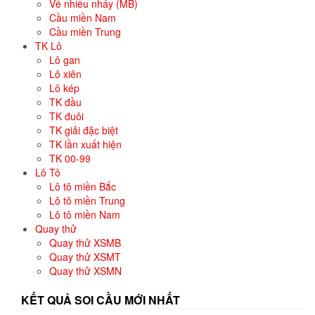
Về nhiều nháy (MB)
Cầu miền Nam
Cầu miền Trung
TK Lô
Lô gan
Lô xiên
Lô kép
TK đầu
TK đuôi
TK giải đặc biệt
TK lần xuất hiện
TK 00-99
Lô Tô
Lô tô miền Bắc
Lô tô miền Trung
Lô tô miền Nam
Quay thử
Quay thử XSMB
Quay thử XSMT
Quay thử XSMN
KẾT QUẢ SOI CẦU MỚI NHẤT