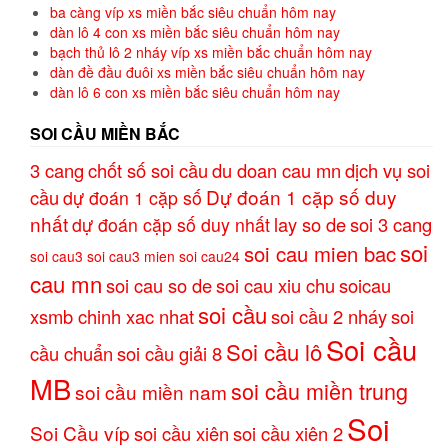
ba càng víp xs miền bắc siêu chuẩn hôm nay
dàn lô 4 con xs miền bắc siêu chuẩn hôm nay
bạch thủ lô 2 nháy víp xs miền bắc chuẩn hôm nay
dàn đề đầu đuôi xs miền bắc siêu chuẩn hôm nay
dàn lô 6 con xs miền bắc siêu chuẩn hôm nay
SOI CẦU MIỀN BẮC
3 cang
chốt số soi cầu
du doan cau mn
dịch vụ soi
Dự đoán 1 cặp số duy
cầu
dự đoán 1 cặp số
nhất
lay so de
soi 3 cang
dự đoán cặp số duy nhất
soi
soi cau mien bac
soi cau3
soi cau3 mien
soi cau24
cau mn
soi cau so de
soi cau xiu chu
soicau
soi cầu
xsmb chinh xac nhat
soi cầu 2 nháy
soi
Soi cầu
Soi cầu lô
cầu chuẩn
soi cầu giải 8
MB
soi cầu miền trung
soi cầu miền nam
Soi
Soi Cầu víp
soi cầu xiên
soi cầu xiên 2