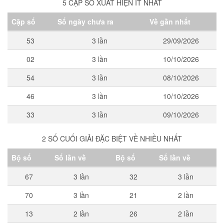
5 CẶP SỐ XUẤT HIỆN ÍT NHẤT
Cặp số
Số ngày chưa ra
Về gần nhất
53
3 lần
29/09/2026
02
3 lần
10/10/2026
54
3 lần
08/10/2026
46
3 lần
10/10/2026
33
3 lần
09/10/2026
2 SỐ CUỐI GIẢI ĐẶC BIỆT VỀ NHIỀU NHẤT
Bộ số
Số lần về
Bộ số
Số lần về
67
3 lần
32
3 lần
70
3 lần
21
2 lần
13
2 lần
26
2 lần