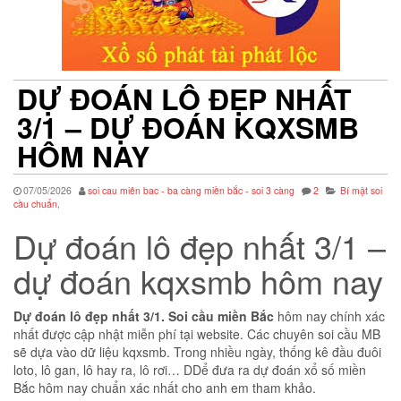
DỰ ĐOÁN LÔ ĐẸP NHẤT
3/1 – DỰ ĐOÁN KQXSMB
HÔM NAY
07/05/2026
soi cau miên bac - ba càng miền bắc - soi 3 càng
2
Bí mật soi
cầu chuẩn
,
Dự đoán lô đẹp nhất 3/1 –
dự đoán kqxsmb hôm nay
Dự đoán lô đẹp nhất 3/1.
Soi cầu miền Bắc
hôm nay chính xác
nhất được cập nhật miễn phí tại website. Các chuyên soi cầu MB
sẽ dựa vào dữ liệu kqxsmb. Trong nhiều ngày, thống kê đầu đuôi
loto, lô gan, lô hay ra, lô rơi… DDể đưa ra dự đoán xổ số miền
Bắc hôm nay chuẩn xác nhất cho anh em tham khảo.