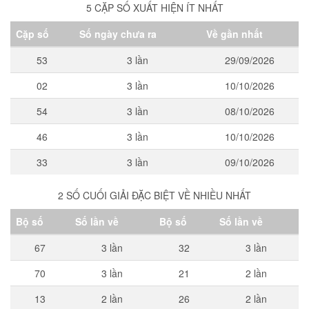
5 CẶP SỐ XUẤT HIỆN ÍT NHẤT
Cặp số
Số ngày chưa ra
Về gần nhất
53
3 lần
29/09/2026
02
3 lần
10/10/2026
54
3 lần
08/10/2026
46
3 lần
10/10/2026
33
3 lần
09/10/2026
2 SỐ CUỐI GIẢI ĐẶC BIỆT VỀ NHIỀU NHẤT
Bộ số
Số lần về
Bộ số
Số lần về
67
3 lần
32
3 lần
70
3 lần
21
2 lần
13
2 lần
26
2 lần