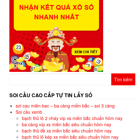
Tìm
kiếm
cho:
SOI CẦU CAO CẤP TỰ TIN LẤY SỐ
soi cau miên bac – ba càng miền bắc – soi 3 càng
Soi cầu xsmb
bạch thủ lô 2 nháy víp xs miền bắc chuẩn hôm nay
ba càng víp xs miền bắc siêu chuẩn hôm nay
bạch thủ đề xs miền bắc siêu chuẩn hôm nay
bạch thủ lô kép xs miền bắc siêu chuẩn hôm nay