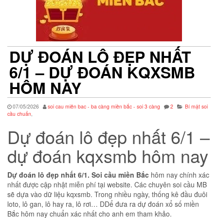
DỰ ĐOÁN LÔ ĐẸP NHẤT
6/1 – DỰ ĐOÁN KQXSMB
HÔM NAY
07/05/2026
soi cau miên bac - ba càng miền bắc - soi 3 càng
2
Bí mật soi
cầu chuẩn
,
Dự đoán lô đẹp nhất 6/1 –
dự đoán kqxsmb hôm nay
Dự đoán lô đẹp nhất 6/1.
Soi cầu miền Bắc
hôm nay chính xác
nhất được cập nhật miễn phí tại website. Các chuyên soi cầu MB
sẽ dựa vào dữ liệu kqxsmb. Trong nhiều ngày, thống kê đầu đuôi
loto, lô gan, lô hay ra, lô rơi… DDể đưa ra dự đoán xổ số miền
Bắc hôm nay chuẩn xác nhất cho anh em tham khảo.