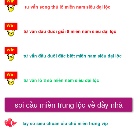
tư vấn song thủ lô miền nam siêu đại lộc
tư vấn đầu đuôi giải 8 miền nam siêu đại lộc
tư vấn đầu đuôi đặc biệt miền nam siêu đại lộc
tư vấn lô 3 số miền nam siêu đại lộc
soi cầu miền trung lộc về đầy nhà
lấy số siêu chuẩn xỉu chủ miền trung víp