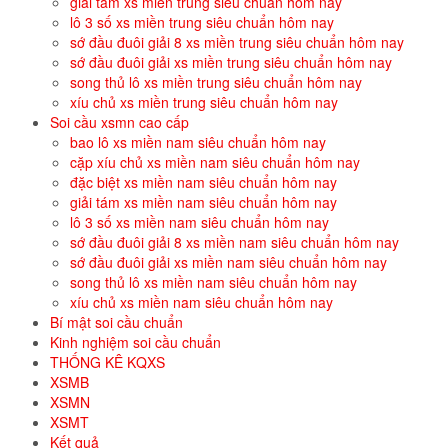
giải tám xs miền trung siêu chuẩn hôm nay
lô 3 số xs miền trung siêu chuẩn hôm nay
sớ đầu đuôi giải 8 xs miền trung siêu chuẩn hôm nay
sớ đầu đuôi giải xs miền trung siêu chuẩn hôm nay
song thủ lô xs miền trung siêu chuẩn hôm nay
xíu chủ xs miền trung siêu chuẩn hôm nay
Soi cầu xsmn cao cấp
bao lô xs miền nam siêu chuẩn hôm nay
cặp xíu chủ xs miền nam siêu chuẩn hôm nay
đặc biệt xs miền nam siêu chuẩn hôm nay
giải tám xs miền nam siêu chuẩn hôm nay
lô 3 số xs miền nam siêu chuẩn hôm nay
sớ đầu đuôi giải 8 xs miền nam siêu chuẩn hôm nay
sớ đầu đuôi giải xs miền nam siêu chuẩn hôm nay
song thủ lô xs miền nam siêu chuẩn hôm nay
xíu chủ xs miền nam siêu chuẩn hôm nay
Bí mật soi cầu chuẩn
Kinh nghiệm soi cầu chuẩn
THỐNG KÊ KQXS
XSMB
XSMN
XSMT
Kết quả