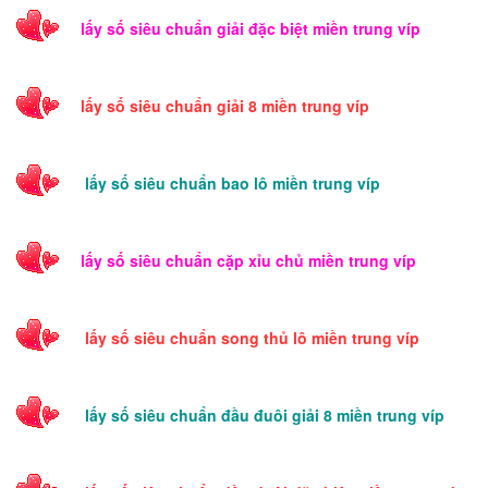
lấy số siêu chuẩn giải đặc biệt miền trung víp
lấy số siêu chuẩn giải 8 miền trung víp
lấy số siêu chuẩn bao lô miền trung víp
lấy số siêu chuẩn cặp xỉu chủ miền trung víp
lấy số siêu chuẩn song thủ lô miền trung víp
lấy số siêu chuẩn đầu đuôi giải 8 miền trung víp