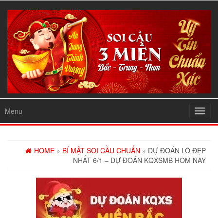
Menu
Toggl
navig
HOME
»
BÍ MẬT SOI CẦU CHUẨN
» DỰ ĐOÁN LÔ ĐẸP
NHẤT 6/1 – DỰ ĐOÁN KQXSMB HÔM NAY