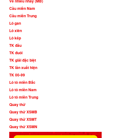
Về nhiều nháy (MB)
Cầu miền Nam
Cầu miền Trung
Lô gan
Lô xiên
Lô kép
TK đầu
TK đuôi
TK giải đặc biệt
TK lần xuất hiện
TK 00-99
Lô tô miền Bắc
Lô tô miền Nam
Lô tô miền Trung
Quay thử
Quay thử XSMB
Quay thử XSMT
Quay thử XSMN