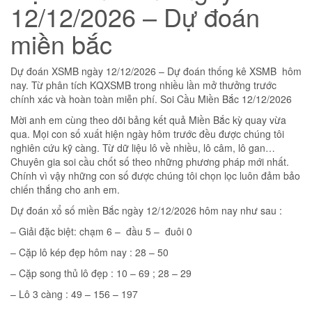
12/12/2026 – Dự đoán
miền bắc
Dự đoán XSMB ngày 12/12/2026 – Dự đoán thống kê XSMB hôm
nay. Từ phân tích KQXSMB trong nhiều lần mở thưởng trước
chính xác và hoàn toàn miễn phí. Soi Cầu Miền Bắc 12/12/2026
Mời anh em cùng theo dõi bảng kết quả Miền Bắc kỳ quay vừa
qua. Mọi con số xuất hiện ngày hôm trước đều được chúng tôi
nghiên cứu kỹ càng. Từ dữ liệu lô về nhiều, lô câm, lô gan…
Chuyên gia soi cầu chốt số theo những phương pháp mới nhất.
Chính vì vậy những con số được chúng tôi chọn lọc luôn đảm bảo
chiến thắng cho anh em.
Dự đoán xổ số miền Bắc ngày 12/12/2026 hôm nay như sau :
– Giải đặc biệt: chạm 6 – đầu 5 – đuôi 0
– Cặp lô kép đẹp hôm nay : 28 – 50
– Cặp song thủ lô đẹp : 10 – 69 ; 28 – 29
– Lô 3 càng : 49 – 156 – 197