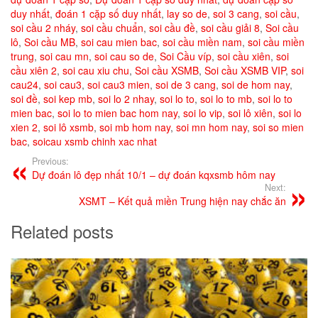
duy nhất
,
đoán 1 cặp số duy nhất
,
lay so de
,
soi 3 cang
,
soi cầu
,
soi cầu 2 nháy
,
soi cầu chuẩn
,
soi cầu đề
,
soi cầu giải 8
,
Soi cầu
lô
,
Soi cầu MB
,
soi cau mien bac
,
soi cầu miền nam
,
soi cầu miền
trung
,
soi cau mn
,
soi cau so de
,
Soi Cầu víp
,
soi cầu xiên
,
soi
cầu xiên 2
,
soi cau xiu chu
,
Soi cầu XSMB
,
Soi cầu XSMB VIP
,
soi
cau24
,
soi cau3
,
soi cau3 mien
,
soi de 3 cang
,
soi de hom nay
,
soi đề
,
soi kep mb
,
soi lo 2 nhay
,
soi lo to
,
soi lo to mb
,
soi lo to
mien bac
,
soi lo to mien bac hom nay
,
soi lo vip
,
soi lô xiên
,
soi lo
xien 2
,
soi lô xsmb
,
soi mb hom nay
,
soi mn hom nay
,
soi so mien
bac
,
soicau xsmb chinh xac nhat
Previous:
Dự đoán lô đẹp nhất 10/1 – dự đoán kqxsmb hôm nay
Next:
XSMT – Kết quả miền Trung hiện nay chắc ăn
Related posts