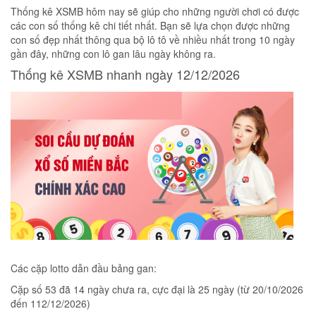
Thống kê XSMB hôm nay sẽ giúp cho những người chơi có được
các con số thống kê chi tiết nhất. Bạn sẽ lựa chọn được những
con số đẹp nhất thông qua bộ lô tô về nhiều nhất trong 10 ngày
gần đây, những con lô gan lâu ngày không ra.
Thống kê XSMB nhanh ngày 12/12/2026
Các cặp lotto dẫn đầu bảng gan:
Cặp số 53 đã 14 ngày chưa ra, cực đại là 25 ngày (từ 20/10/2026
đến 112/12/2026)