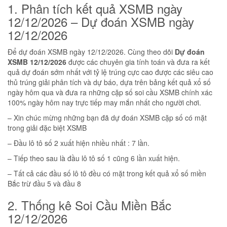
1. Phân tích kết quả XSMB ngày
12/12/2026 – Dự đoán XSMB ngày
12/12/2026
Để dự đoán XSMB ngày 12/12/2026. Cùng theo dõi
Dự đoán
XSMB
12/12/2026
được các chuyên gia tính toán và đưa ra kết
quả dự đoán sớm nhất với tỷ lệ trúng cực cao được các siêu cao
thủ trúng giải phân tích và dự báo, dựa trên bảng kết quả xổ số
ngày hôm qua và đưa ra những cặp số soi cầu XSMB chính xác
100% ngày hôm nay trực tiếp may mắn nhất cho người chơi.
– Xin chúc mừng những bạn đã dự đoán XSMB cặp số có mặt
trong giải đặc biệt XSMB
– Đầu lô tô số 2 xuất hiện nhiều nhất : 7 lần.
– Tiếp theo sau là đầu lô tô số 1 cũng 6 lần xuất hiện.
– Tất cả các đầu số lô tô đều có mặt trong kết quả xổ số miền
Bắc trừ đầu 5 và đầu 8
2. Thống kê Soi Cầu Miền Bắc
12/12/2026