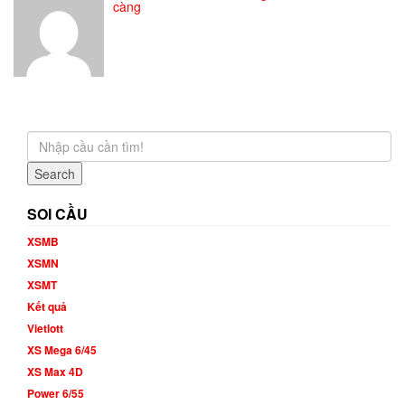
càng
Search
SOI CẦU
XSMB
XSMN
XSMT
Kết quả
Vietlott
XS Mega 6/45
XS Max 4D
Power 6/55