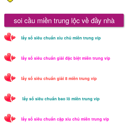
soi cầu miền trung lộc về đầy nhà
lấy số siêu chuẩn xỉu chủ miền trung víp
lấy số siêu chuẩn giải đặc biệt miền trung víp
lấy số siêu chuẩn giải 8 miền trung víp
lấy số siêu chuẩn bao lô miền trung víp
lấy số siêu chuẩn cặp xỉu chủ miền trung víp