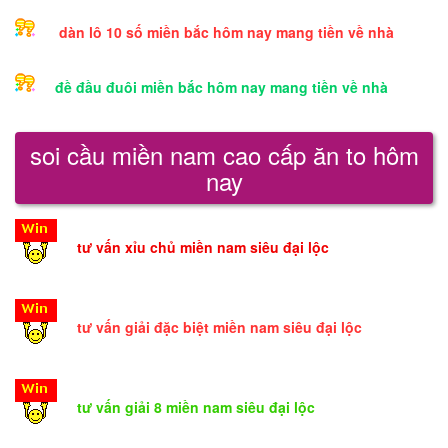
dàn lô 10 số miền bắc hôm nay mang tiền về nhà
đề đầu đuôi miền bắc hôm nay mang tiền về nhà
soi cầu miền nam cao cấp ăn to hôm
nay
tư vấn xỉu chủ miền nam siêu đại lộc
tư vấn giải đặc biệt miền nam siêu đại lộc
tư vấn giải 8 miền nam siêu đại lộc