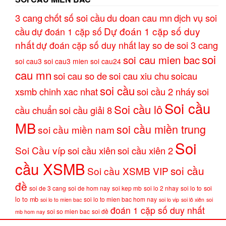
3 cang
chốt số soi cầu
du doan cau mn
dịch vụ soi
Dự đoán 1 cặp số duy
cầu
dự đoán 1 cặp số
nhất
lay so de
soi 3 cang
dự đoán cặp số duy nhất
soi
soi cau mien bac
soi cau3
soi cau3 mien
soi cau24
cau mn
soi cau so de
soi cau xiu chu
soicau
soi cầu
xsmb chinh xac nhat
soi cầu 2 nháy
soi
Soi cầu
Soi cầu lô
cầu chuẩn
soi cầu giải 8
MB
soi cầu miền trung
soi cầu miền nam
Soi
Soi Cầu víp
soi cầu xiên
soi cầu xiên 2
cầu XSMB
soi cầu
Soi cầu XSMB VIP
đề
soi de 3 cang
soi de hom nay
soi kep mb
soi lo 2 nhay
soi lo to
soi
lo to mb
soi lo to mien bac hom nay
soi lo to mien bac
soi lo vip
soi lô xiên
soi
đoán 1 cặp số duy nhất
soi so mien bac
soi đề
mb hom nay