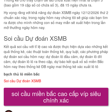
Thống kê cho thấy chạm đề lâu chưa xuất hiện nhất là chạm 3
(bao gồm 19 cặp số có chứa số 3), đã 15 ngày chưa ra.
Hy vọng rằng với khả năng dự đoán XSMB ngày 12/12/2026 thứ 2
chuẩn xác này, trong ngày hôm nay chúng tôi sẽ giúp các bạn tìm
ra được cho mình những con số may mắn sẽ xuất hiện trong lần
mở thưởng ngày hôm nay.
Soi cầu Dự đoán XSMB
Kết quả soi cầu với tỉ lệ cao và được thực hiện dựa vào những kết
quả thống kê, các thuật toán thống kê, quy luật, các phương pháp
dự đoán soi cầu hôm nay: dự đoán lô đầu câm, dự đoán lô đít
câm, dự đoán lô lô ra theo cặp, dự báo kết quả xổ số miền Bắc
hôm nay theo thống kê ĐB ngày mai thống kê xác xuất lô tô
bạch thủ lô miền bắc
Soi cầu Dự đoán XSMB
soi cầu miền bắc cao cấp víp siêu
chính xác