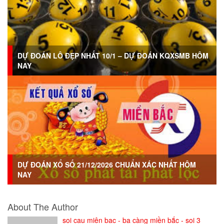
DỰ ĐOÁN LÔ ĐẸP NHẤT 10/1 – DỰ ĐOÁN KQXSMB HÔM
NAY
DỰ ĐOÁN XỔ SỐ 21/12/2026 CHUẨN XÁC NHẤT HÔM
NAY
About The Author
soi cau miên bac - ba càng miền bắc - soi 3