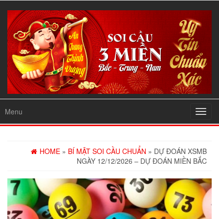
Menu
Toggl
navig
HOME
»
BÍ MẬT SOI CẦU CHUẨN
» DỰ ĐOÁN XSMB
NGÀY 12/12/2026 – DỰ ĐOÁN MIỀN BẮC