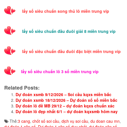
lấy số siêu chuẩn song thủ lô miền trung víp
lấy số siêu chuẩn đầu đuôi giải 8 miền trung víp
lấy số siêu chuẩn đầu đuôi đặc biệt miền trung víp
lấy số siêu chuẩn lô 3 số miền trung víp
Related Posts:
Dự đoán xsmb 9/12/2026 – Soi cầu kqxs miền bắc
Dự đoán xsmb 18/12/2026 – Dự đoán xổ số miền bắc
Dự đoán lô đề MB 29/12 – dự đoán kqxs chuẩn xác
Dự đoán lô đẹp nhất 6/1 – dự đoán kqxsmb hôm nay
Thẻ:
3 cang
,
chốt số soi cầu
,
dịch vụ soi cầu
,
du doan cau mn
,
dự đoán 1 cặp số
,
Dự đoán 1 cặp số duy nhất
,
dự đoán cặp số