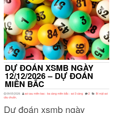
DỰ ĐOÁN XSMB NGÀY
12/12/2026 – DỰ ĐOÁN
MIỀN BẮC
09/05/2026
soi cau miên bac - ba càng miền bắc - soi 3 càng
2
Bí mật soi
cầu chuẩn
,
Dự đoán xsmb ngày