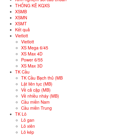
THỐNG KÊ KQXS
XSMB
XSMN
XSMT
Kết quả
Vietlott
Vietlott
XS Mega 6/45
XS Max 4D
Power 6/55
XS Max 3D
TK Cầu
TK Cầu Bạch thủ (MB
Lật liên tục (MB)
Về cả cặp (MB)
Về nhiều nháy (MB)
Cầu miền Nam
Cầu miền Trung
TK Lô
Lô gan
Lô xiên
Lô kép