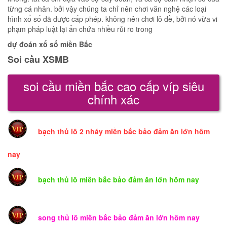
từng cá nhân. bởi vậy chúng ta chỉ nên chơi văn nghệ các loại
hình xổ số đã được cấp phép. không nên chơi lô đề, bởi nó vừa vi
phạm pháp luật lại ẩn chứa nhiều rủi ro trong
dự đoán xổ số miền Bắc
Soi cầu XSMB
soi cầu miền bắc cao cấp víp siêu
chính xác
bạch thủ lô 2 nháy miền bắc bảo đảm ăn lớn hôm
nay
bạch thủ lô miền bắc bảo đảm ăn lớn hôm nay
song thủ lô miền bắc bảo đảm ăn lớn hôm nay