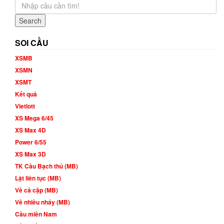
Search
SOI CẦU
XSMB
XSMN
XSMT
Kết quả
Vietlott
XS Mega 6/45
XS Max 4D
Power 6/55
XS Max 3D
TK Cầu Bạch thủ (MB)
Lật liên tục (MB)
Về cả cặp (MB)
Về nhiều nháy (MB)
Cầu miền Nam