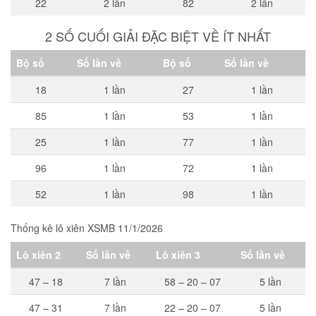
22
2 lần
82
2 lần
2 SỐ CUỐI GIẢI ĐẶC BIỆT VỀ ÍT NHẤT
Bộ số
Số lần về
Bộ số
Số lần về
18
1 lần
27
1 lần
85
1 lần
53
1 lần
25
1 lần
77
1 lần
96
1 lần
72
1 lần
52
1 lần
98
1 lần
Thống kê lô xiên XSMB 11/1/2026
Lô xiên 2
Số lần về
Lô xiên 3
Số lần về
47 – 18
7 lần
58 – 20 – 07
5 lần
47 – 31
7 lần
22 – 20 – 07
5 lần