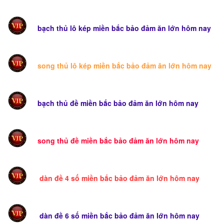
bạch thủ lô kép miền bắc bảo đảm ăn lớn hôm nay
song thủ lô kép miền bắc bảo đảm ăn lớn hôm nay
bạch thủ đề miền bắc bảo đảm ăn lớn hôm nay
song thủ đề miền bắc bảo đảm ăn lớn hôm nay
dàn đề 4 số miền bắc bảo đảm ăn lớn hôm nay
dàn đề 6 số miền bắc bảo đảm ăn lớn hôm nay